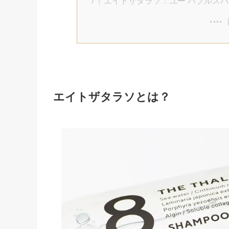
エイトザタラソ：ユー バブルスパ
エイトザタラソとは？