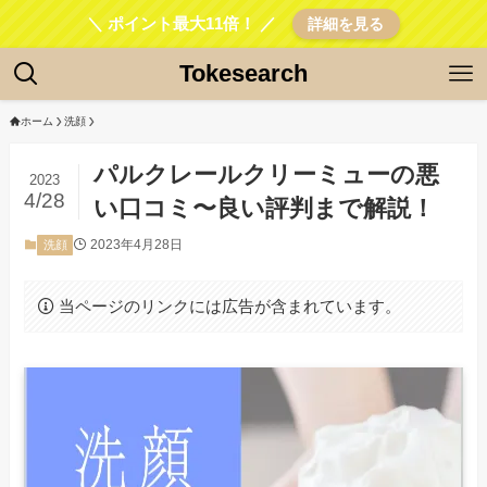
＼ ポイント最大11倍！ ／
詳細を見る
Tokesearch
ホーム
洗顔
パルクレールクリーミューの悪
2023
4/28
い口コミ〜良い評判まで解説！
2023年4月28日
洗顔
当ページのリンクには広告が含まれています。