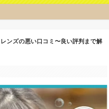
レンズの悪い口コミ〜良い評判まで解
。