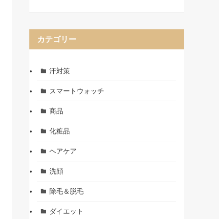
カテゴリー
汗対策
スマートウォッチ
商品
化粧品
ヘアケア
洗顔
除毛＆脱毛
ダイエット