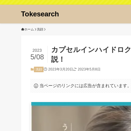
Tokesearch
ホーム
洗顔
カプセルインハイドロク
2023
5/08
説！
2023年3月20日
2023年5月8日
洗顔
当ページのリンクには広告が含まれています