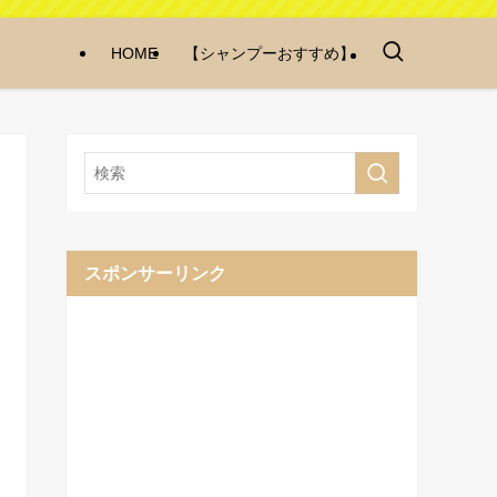
HOME
【シャンプーおすすめ】
スポンサーリンク