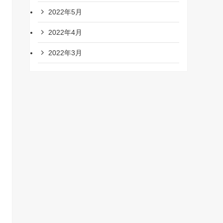
2022年5月
2022年4月
2022年3月