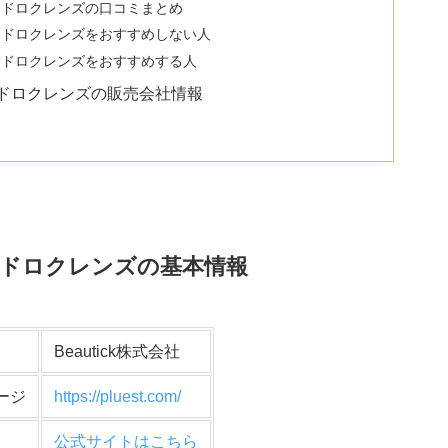
イドロクレンズの口コミまとめ
イドロクレンズをおすすめしない人
イドロクレンズをおすすめする人
ドロクレンズの販売会社情報
ドロクレンズの基本情報
Beautick株式会社
ージ
https://pluest.com/
公式サイトはこちら