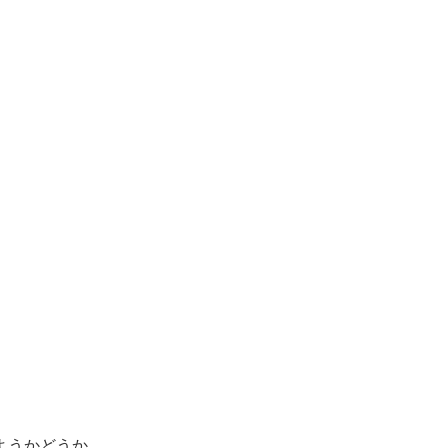
ようかどうか