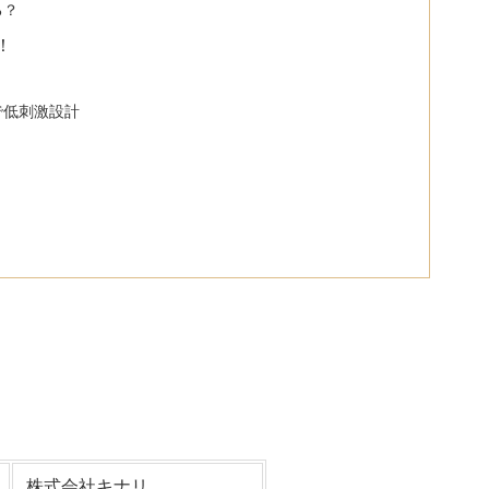
る？
！
で低刺激設計
株式会社キナリ