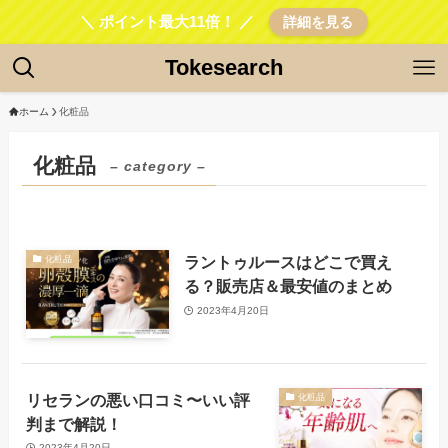
＼ ポイント最大11倍！ ／
詳細を見る
Tokesearch
ホーム
化粧品
化粧品
– category –
ラントゥルースはどこで買え
化粧品
る？販売店＆最安値のまとめ
2023年4月20日
リセランの悪い口コミ〜いい評
化粧品
判まで解説！
2023年4月20日